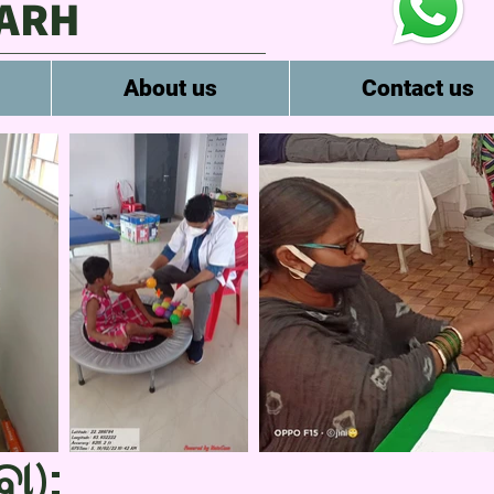
GARH
About us
Contact us
ା):