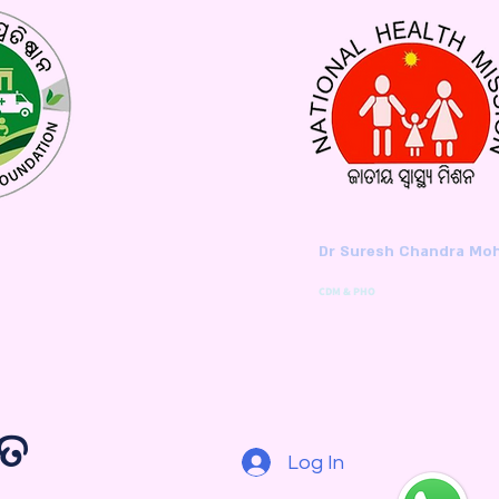
Dr Suresh Chandra Mo
CDM & PHO
ଗତ
Log In