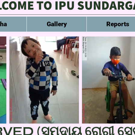
COME TO IPU SUNDAR
sha
Gallery
Reports
D (ସମୁଦାୟ ରୋଗୀ ସେବ