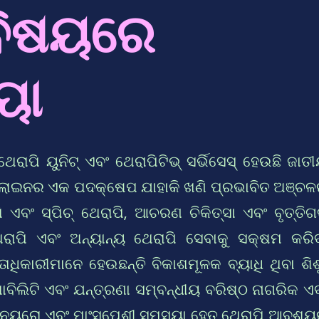
ବିଷୟରେ
ୟା
େରାପି ୟୁନିଟ୍ ଏବଂ ଥେରାପିଟିଭ୍ ସର୍ଭିସେସ୍ ହେଉଛି ଜାତ
ଇଡଲାଇନର ଏକ ପଦକ୍ଷେପ ଯାହାକି ଖଣି ପ୍ରଭାବିତ ଅଞ୍ଚ
 ଏବଂ ସ୍ପିଚ୍ ଥେରାପି, ଆଚରଣ ଚିକିତ୍ସା ଏବଂ ବୃତ୍ତି
ଥେରାପି ଏବଂ ଅନ୍ୟାନ୍ୟ ଥେରାପି ସେବାକୁ ସକ୍ଷମ କରି
ାଧିକାରୀମାନେ ହେଉଛନ୍ତି ବିକାଶମୂଳକ ବ୍ୟାଧି ଥିବା ଶିଶ
ୋବିଲିଟି ଏବଂ ଯନ୍ତ୍ରଣା ସମ୍ବନ୍ଧୀୟ ବରିଷ୍ଠ ନାଗରିକ ଏ
 ନ୍ୟୁରୋ ଏବଂ ମାଂସପେଶୀ ସମସ୍ୟା ହେତୁ ଥେରାପି ଆବଶ୍