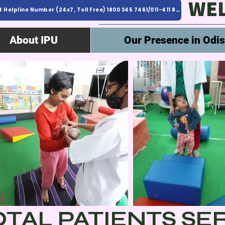
WEL
District Helpline Number (24x7, Toll Free) 1800 345 7461/011-411 82 138
About IPU
Our Presence in Odi
TAL PATIENTS SERVE