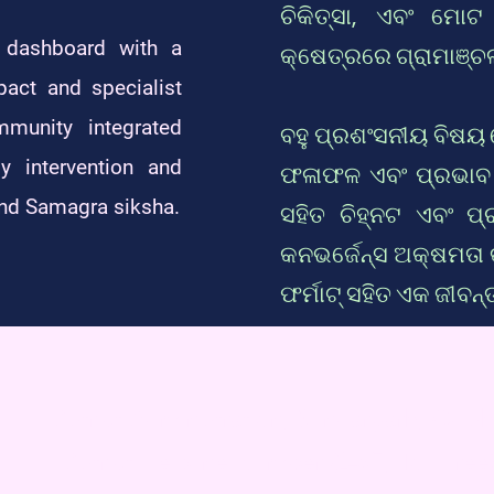
ଚିକିତ୍ସା, ଏବଂ ମୋଟ 
e dashboard with a
କ୍ଷେତ୍ରରେ ଗ୍ରାମାଞ୍ଚ
act and specialist
mmunity integrated
ବହୁ ପ୍ରଶଂସନୀୟ ବିଷୟ 
ly intervention and
ଫଳାଫଳ ଏବଂ ପ୍ରଭାବ ଏ
and Samagra siksha.
ସହିତ ଚିହ୍ନଟ ଏବଂ ପ୍
କନଭର୍ଜେନ୍ସ ଅକ୍ଷମତା କଲ
ଫର୍ମାଟ୍ ସହିତ ଏକ ଜୀବନ୍
District Administration, Sundargarh, Odis
District Helpline Number (24x7, Toll Free