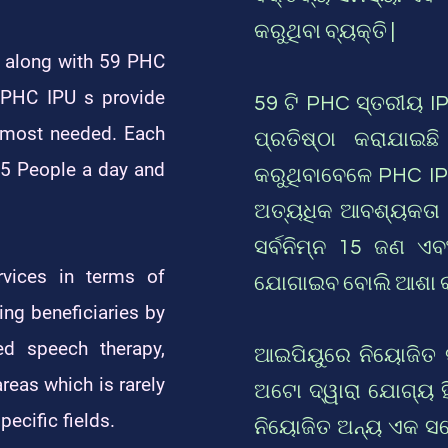
କରୁଥିବା ବ୍ୟକ୍ତି |
ct along with 59 PHC
e PHC IPU s provide
59 ଟି PHC ସ୍ତରୀୟ I
e most needed. Each
ପ୍ରତିଷ୍ଠା କରାଯାଇଛ
15 People a day and
କରୁଥିବାବେଳେ PHC IP
ଅତ୍ୟଧିକ ଆବଶ୍ୟକତା 
ସର୍ବନିମ୍ନ 15 ଜଣ ଏବ
rvices in terms of
ଯୋଗାଇବ ବୋଲି ଆଶା କ
ing beneficiaries by
ed speech therapy,
ଆଇପିୟୁରେ ନିୟୋଜିତ ସ
reas which is rarely
ଅଟୋ ଦ୍ୱାରା ଯୋଗ୍ୟ ହି
ecific fields.
ନିୟୋଜିତ ଅନ୍ୟ ଏକ ସର