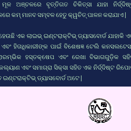
ମୂଳ ଅଞ୍ଚଳରେ ବୃତ୍ତିଗତ ଚିକିତ୍ସା ଯାହା ନିର୍ଦ୍ଦିଷ
ଳରେ କମ୍ ମାନବ ସମ୍ବଳ ହେତୁ କ୍ୱଚିତ୍ ପାଳନ କରାଯାଏ |
ହେଉଛି ଏକ ଲାଇଭ୍ ଇଣ୍ଟରାକ୍ଟିଭ୍ ଡ୍ୟାସବୋର୍ଡ ଯାହାକି 
ବଂ ହିତାଧିକାରୀଙ୍କ ପାଇଁ ବିଶେଷଜ୍ଞ ଟେଲି କନସଲଟେସ
ରାରମ୍ଭିକ ହସ୍ତକ୍ଷେପ ଏବଂ ରେଖା ବିଭାଗଗୁଡ଼ିକ ସହ
୍ୟାଣ ଏବଂ ସମାଗ୍ରା ସିକ୍ସା ସହିତ ଏକ ନିର୍ଦ୍ଦିଷ୍ଟ ରିପୋର
ତ ଇଣ୍ଟରାକ୍ଟିଭ୍ ଡ୍ୟାସବୋର୍ଡ ଅଟେ |
ha
)