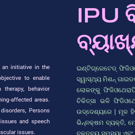
IPU 
ବ୍ୟାଖ୍
an initiative in the
ଇଣ୍ଟିଗ୍ରେଟେଡ୍ ଫିଜିଓଥ
bjective to enable
ସ୍ୱାସ୍ଥ୍ୟ ମିଶନ୍ ଗା
 therapy, behavior
ଲୋକଙ୍କୁ ଫିଜିଓଥେରାପି
ing-affected areas.
ଚିକିତ୍ସା ଭଳି ଫିଜିଓ
 disorders, Persons
ଉଦ୍ଦେଶ୍ୟରେ | ମୂଳ ହିତ
n issues and speech
ଭିନ୍ନକ୍ଷମ ବ୍ୟକ୍ତି, ମ
scular issues.
ବକ୍ତବ୍ୟ ସମସ୍ୟା ଏବଂ