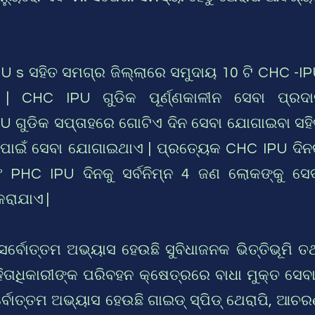
PU s ସହିତ ସମଗ୍ର ଜିଲ୍ଲାରେ ସମୁଦାୟ 10 ଟି CHC -I
ି | CHC IPU ଗୁଡିକ ପୂର୍ଣ୍ଣକାଳୀନ ସେବା ପ୍ରଦ
U ଗୁଡିକ ସପ୍ତାହରେ ଗୋଟିଏ ଦିନ ସେବା ଯୋଗାଇବା ସହ
ପାଇଁ ସେବା ଯୋଗାଇଥାଏ | ପ୍ରତ୍ୟେକ CHC IPU ଦିନ
ଂ PHC IPU ଦିନକୁ ସର୍ବନିମ୍ନ 4 ଜଣ ଲୋକଙ୍କୁ ସେ
ରାଯାଏ |
ର୍ବୋତ୍ତମ ଅଭ୍ୟାସ ହେଉଛି ସୁବିଧାଜନକ ଭିତ୍ତିଭୂମି ତ
ତାଧିକାରୀଙ୍କ ପରିବହନ କ୍ଷେତ୍ରରେ ବାଧା ମୁକ୍ତ ସେବା
୍ବୋତ୍ତମ ଅଭ୍ୟାସ ହେଉଛି ଗାଇଡ୍ ସ୍ପିଡ୍ ଥେରାପି, ଆଚ